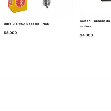
Switch - sensor de 
Bujia CR7HSA Scooter - NGK
motors
$8.000
$4.000