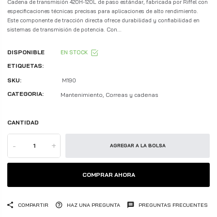
Cadena de transmisión 420H-120L de paso estándar, fabricada por Riffel con
especificaciones técnicas precisas para aplicaciones de alto rendimiento.
Este componente de tracción directa ofrece durabilidad y confiabilidad en
sistemas de transmisión de potencia. Con...
DISPONIBLE
EN STOCK
ETIQUETAS:
SKU:
M190
CATEGORIA:
Mantenimiento, Correas y cadenas
CANTIDAD
-
+
AGREGAR A LA BOLSA
COMPRAR AHORA
COMPARTIR
HAZ UNA PREGUNTA
PREGUNTAS FRECUENTES