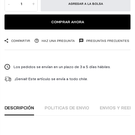
-
+
AGREGAR A LA BOLSA
COMPRAR AHORA
COMPARTIR
HAZ UNA PREGUNTA
PREGUNTAS FRECUENTES
Los pedidos se envían en un plazo de 3 a 5 días hábiles.
¡Genial! Este artículo se envía a todo chile.
DESCRIPCIÓN
POLITICAS DE ENVIO
ENVIOS Y REE