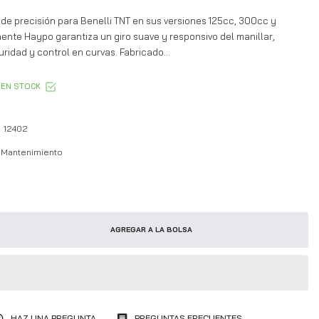
de precisión para Benelli TNT en sus versiones 125cc, 300cc y
nte Haypo garantiza un giro suave y responsivo del manillar,
ridad y control en curvas. Fabricado...
EN STOCK
12402
Mantenimiento
AGREGAR A LA BOLSA
HAZ UNA PREGUNTA
PREGUNTAS FRECUENTES