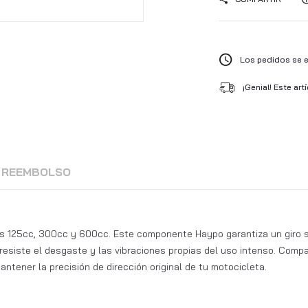
Los pedidos se en
¡Genial! Este art
Y REEMBOLSO
es 125cc, 300cc y 600cc. Este componente Haypo garantiza un giro su
 resiste el desgaste y las vibraciones propias del uso intenso. Com
antener la precisión de dirección original de tu motocicleta.