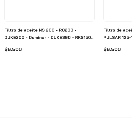
Filtro de aceite NS 200 - RC200 -
Filtro de acei
DUKE200 - Dominar - DUKE390 - RKS150 -
PULSAR 125-1
CORSA R335 - Seipro - Hibari
Seipro - Hiba
$6.500
$6.500