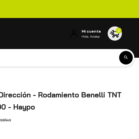
0
Mi cuenta
Hola, Accesp
Dirección - Rodamiento Benelli TNT
0 - Haypo
ESEÑAS