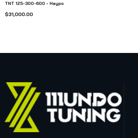
TNT 125-300-600 - Haypo
$31,000.00