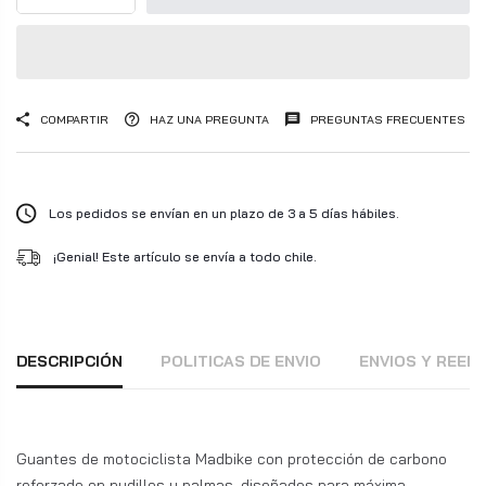
COMPARTIR
HAZ UNA PREGUNTA
PREGUNTAS FRECUENTES
Los pedidos se envían en un plazo de 3 a 5 días hábiles.
¡Genial! Este artículo se envía a todo chile.
DESCRIPCIÓN
POLITICAS DE ENVIO
ENVIOS Y REE
Guantes de motociclista Madbike con protección de carbono
reforzado en nudillos y palmas, diseñados para máxima