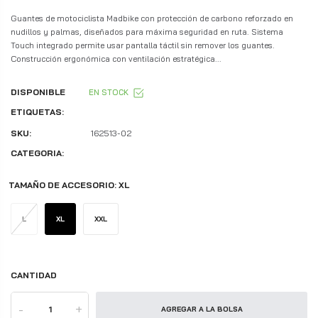
Guantes de motociclista Madbike con protección de carbono reforzado en
nudillos y palmas, diseñados para máxima seguridad en ruta. Sistema
Touch integrado permite usar pantalla táctil sin remover los guantes.
Construcción ergonómica con ventilación estratégica...
DISPONIBLE
EN STOCK
ETIQUETAS:
SKU:
162513-02
CATEGORIA:
TAMAÑO DE ACCESORIO:
XL
L
XL
XXL
CANTIDAD
-
+
AGREGAR A LA BOLSA