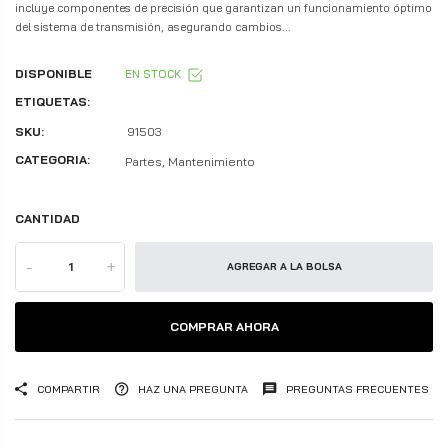
incluye componentes de precisión que garantizan un funcionamiento óptimo
del sistema de transmisión, asegurando cambios...
DISPONIBLE
EN STOCK
ETIQUETAS:
SKU:
91503
CATEGORIA:
Partes, Mantenimiento
CANTIDAD
-
+
AGREGAR A LA BOLSA
COMPRAR AHORA
COMPARTIR
HAZ UNA PREGUNTA
PREGUNTAS FRECUENTES