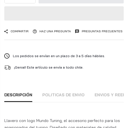
COMPARTIR
HAZ UNA PREGUNTA
PREGUNTAS FRECUENTES
Los pedidos se envían en un plazo de 3 a 5 días hábiles.
¡Genial! Este artículo se envía a todo chile.
DESCRIPCIÓN
POLITICAS DE ENVIO
ENVIOS Y REE
Llavero con logo Mundo Tuning, el accesorio perfecto para los
apasionados del tuning. Diseñado con materiales de calidad,