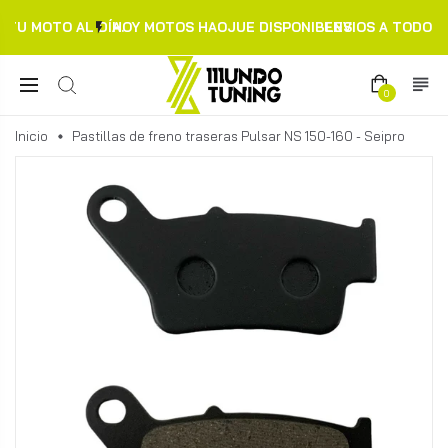
TU MOTO AL DÍA.
HOY MOTOS HAOJUE DISPONIBLES
ENVIOS A TODO C
0
Inicio
Pastillas de freno traseras Pulsar NS 150-160 - Seipro