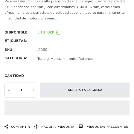
Retenes telescópicos de alta precisión diseñados específicamente para GN
125. Fabricados por Baisiji con dimensiones 32-44-10.5 mm, estos sellos
ofrecen un ajuste perfecto y durabilidad superior. Ideales para mantener la
integridad del motor y prevenir...
DISPONIBLE
EN STOCK
ETIQUETAS:
SKU:
20604
CATEGORIA:
Tuning, Mantenimiento, Retenes
CANTIDAD
-
+
AGREGAR A LA BOLSA
COMPARTIR
HAZ UNA PREGUNTA
PREGUNTAS FRECUENTES