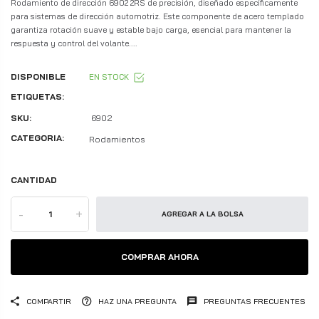
Rodamiento de dirección 6902 2RS de precisión, diseñado específicamente
para sistemas de dirección automotriz. Este componente de acero templado
garantiza rotación suave y estable bajo carga, esencial para mantener la
respuesta y control del volante....
DISPONIBLE
EN STOCK
ETIQUETAS:
SKU:
6902
CATEGORIA:
Rodamientos
CANTIDAD
-
+
AGREGAR A LA BOLSA
COMPRAR AHORA
COMPARTIR
HAZ UNA PREGUNTA
PREGUNTAS FRECUENTES