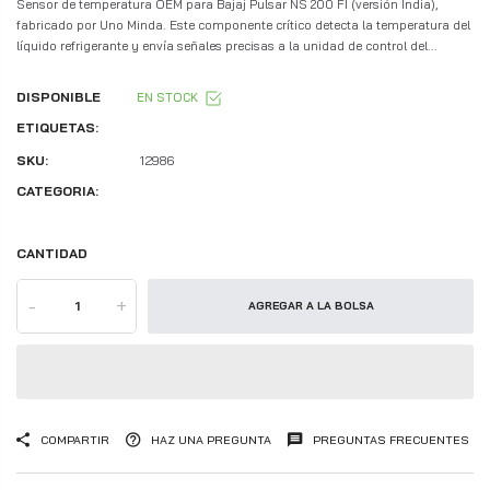
Sensor de temperatura OEM para Bajaj Pulsar NS 200 FI (versión India),
fabricado por Uno Minda. Este componente crítico detecta la temperatura del
líquido refrigerante y envía señales precisas a la unidad de control del...
DISPONIBLE
EN STOCK
ETIQUETAS:
SKU:
12986
CATEGORIA:
CANTIDAD
-
+
AGREGAR A LA BOLSA
COMPARTIR
HAZ UNA PREGUNTA
PREGUNTAS FRECUENTES