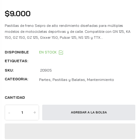
$9.000
Pastillas de freno Seipro de alto rendimiento diseñadas para múltiples
modelos de motocicletas deportivas y de calle. Compatible con GN 125, KA
150, GZ 150, GZ 125, Gixxer 150, Pulsar 125, NS 125 y TTX...
DISPONIBLE
EN STOCK
ETIQUETAS:
SKU:
20905
CATEGORIA:
Partes, Pastillas y Balatas, Mantenimiento
CANTIDAD
-
+
AGREGAR A LA BOLSA