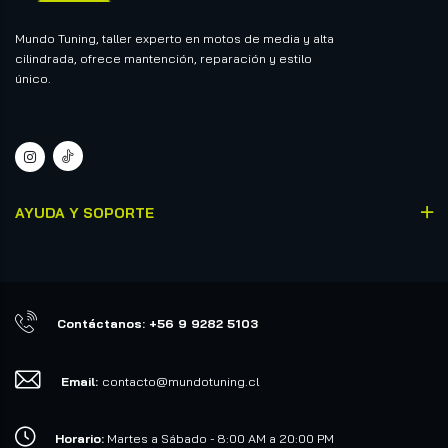
Mundo Tuning, taller experto en motos de media y alta
cilindrada, ofrece mantención, reparación y estilo
único.
AYUDA Y SOPORTE
Contáctanos: +56 9 9282 5103
Email:
contacto@mundotuning.cl
Horario:
Martes a Sábado - 8:00 AM a 20:00 PM