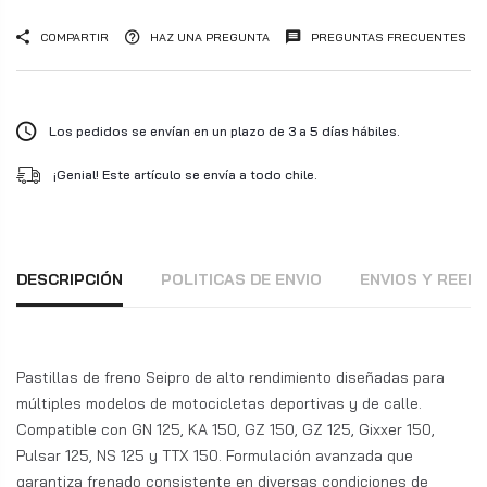
COMPARTIR
HAZ UNA PREGUNTA
PREGUNTAS FRECUENTES
Los pedidos se envían en un plazo de 3 a 5 días hábiles.
¡Genial! Este artículo se envía a todo chile.
DESCRIPCIÓN
POLITICAS DE ENVIO
ENVIOS Y REE
Pastillas de freno Seipro de alto rendimiento diseñadas para
múltiples modelos de motocicletas deportivas y de calle.
Compatible con GN 125, KA 150, GZ 150, GZ 125, Gixxer 150,
Pulsar 125, NS 125 y TTX 150. Formulación avanzada que
garantiza frenado consistente en diversas condiciones de